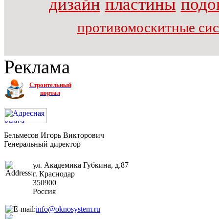
дизайн
пластины
подо
противомоскитные си
Реклама
Строительный
портал
Бельмесов Игорь Викторович
Генеральный директор
ул. Академика Губкина, д.87
г. Краснодар
350900
Россия
info@oknosystem.ru