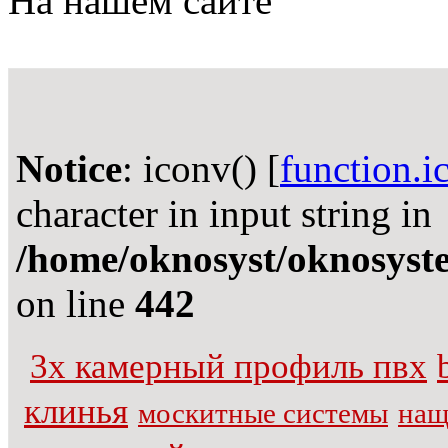
На нашем сайте
Notice
: iconv() [
function.i
character in input string in
/home/oknosyst/oknosystem
on line
442
3х камерный профиль пвх
клинья
москитные системы
нащ