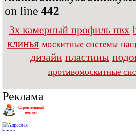
on line
442
3х камерный профиль пвх
клинья
москитные системы
нащ
дизайн
пластины
подо
противомоскитные си
Реклама
Строительный
портал