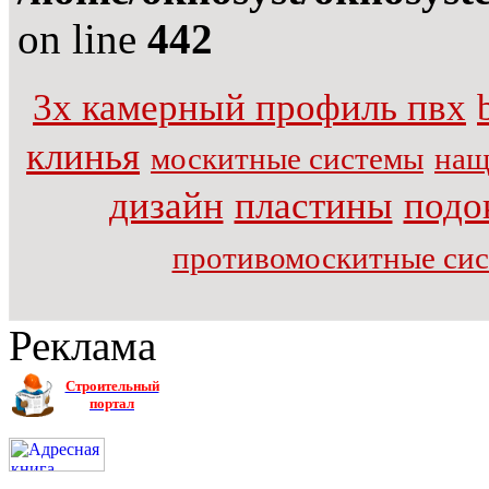
on line
442
3х камерный профиль пвх
клинья
москитные системы
нащ
дизайн
пластины
подо
противомоскитные си
Реклама
Строительный
портал