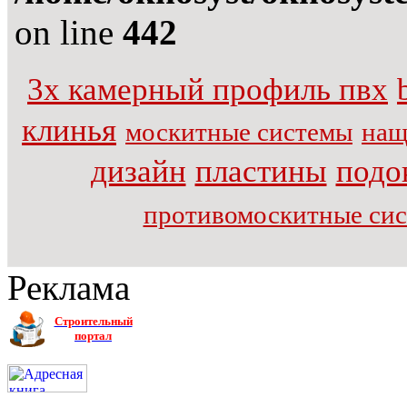
on line
442
3х камерный профиль пвх
клинья
москитные системы
нащ
дизайн
пластины
подо
противомоскитные си
Реклама
Строительный
портал