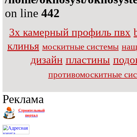
on line
442
3х камерный профиль пвх
клинья
москитные системы
нащ
дизайн
пластины
подо
противомоскитные си
Реклама
Строительный
портал