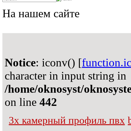
На нашем сайте
Notice
: iconv() [
function.i
character in input string in
/home/oknosyst/oknosystem
on line
442
3х камерный профиль пвх