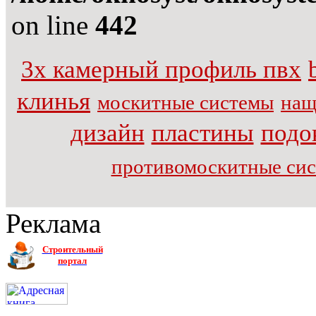
on line
442
3х камерный профиль пвх
клинья
москитные системы
нащ
дизайн
пластины
подо
противомоскитные си
Реклама
Строительный
портал