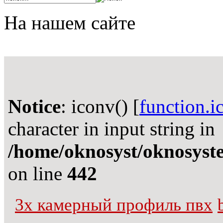
На нашем сайте
Notice
: iconv() [
function.i
character in input string in
/home/oknosyst/oknosystem
on line
442
3х камерный профиль пвх